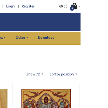
|
€0.00
Login
|
Register
0
rs
Other
Download
Show 72
Sort by position