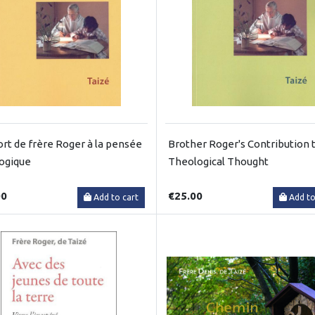
ort de frère Roger à la pensée
Brother Roger's Contribution 
ogique
Theological Thought
00
€25.00
Add to cart
Add to