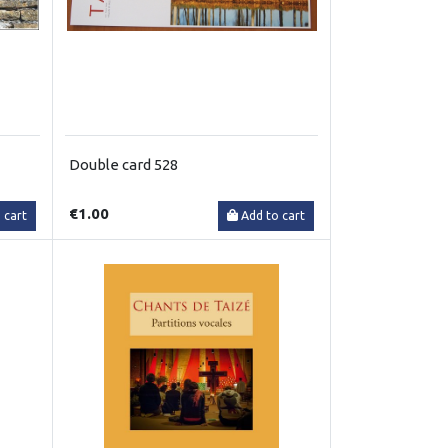
Double card 528
€1.00
 cart
Add to cart