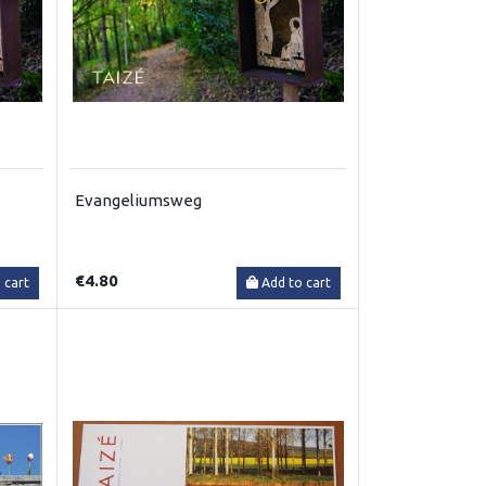
Evangeliumsweg
€4.80
 cart
Add to cart