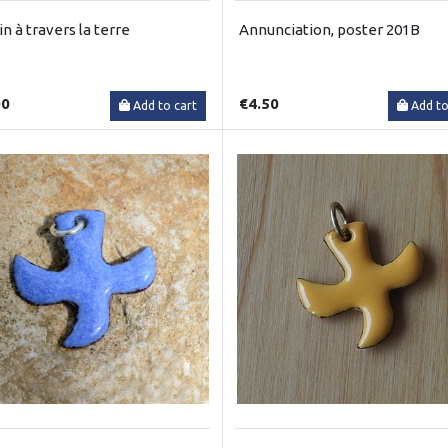
n à travers la terre
Annunciation, poster 201B
00
€4.50
Add to cart
Add to