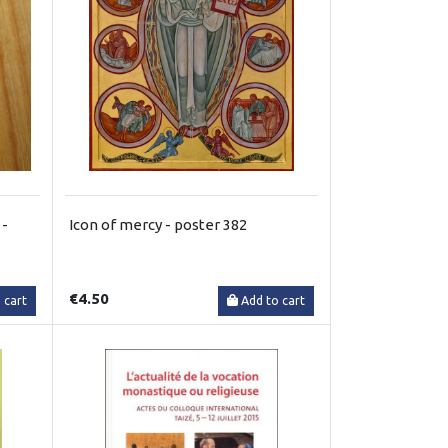
 -
Icon of mercy - poster 382
€4.50
 cart
Add to cart