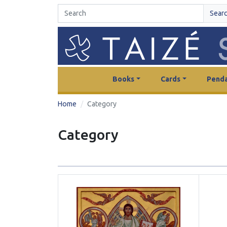
Sear
Books
Cards
Penda
Home
Category
Category