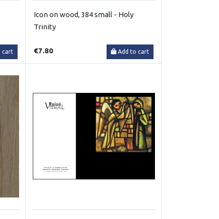
Icon on wood, 384 small - Holy
Trinity
€7.80
 cart
Add to cart