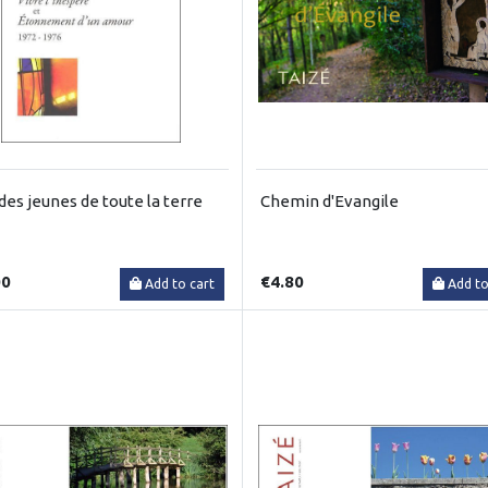
des jeunes de toute la terre
Chemin d'Evangile
00
€4.80
Add to cart
Add to