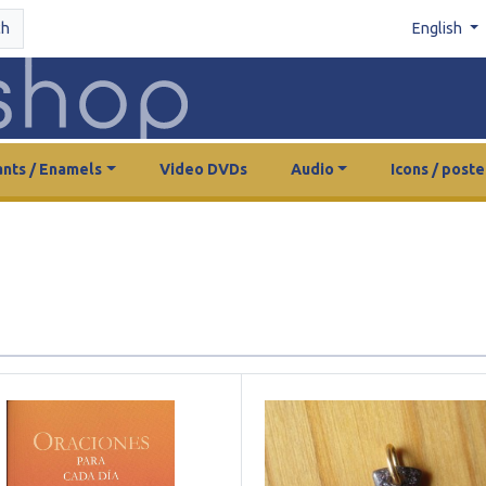
ch
English
nts / Enamels
Video DVDs
Audio
Icons / poste