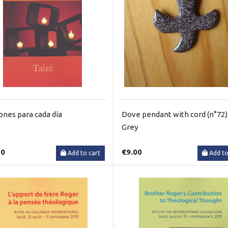
ones para cada día
Dove pendant with cord (n°72)
Grey
50
€9.00
Add to cart
Add to