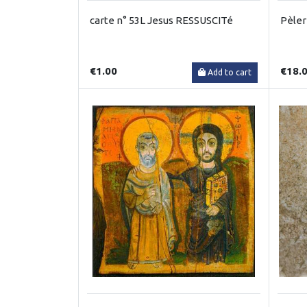
carte n° 53L Jesus RESSUSCITé
Pèleri
€1.00
€18.
Add to cart