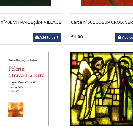
 n°40L VITRAIL Eglise VILLAGE
Carte n°50L COEUR CROIX CE
0
€1.00
Add to cart
Add to