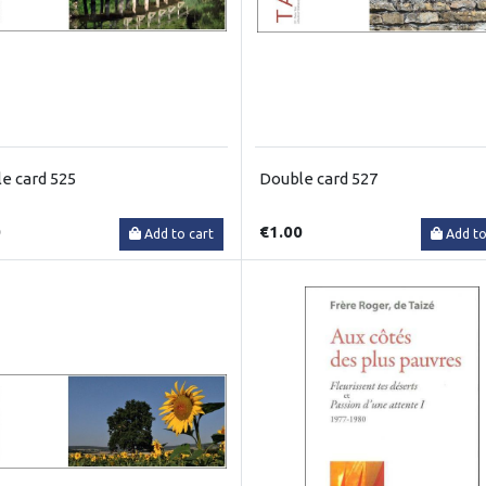
e card 525
Double card 527
0
€1.00
Add to cart
Add to