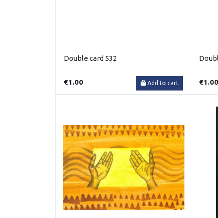
Double card 532
Doubl
€1.00
€1.0
Add to cart