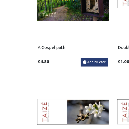
A Gospel path
Doubl
€4.80
€1.0
Add to cart