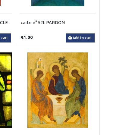
RCLE
carte n° 52L PARDON
€1.00
 cart
Add to cart