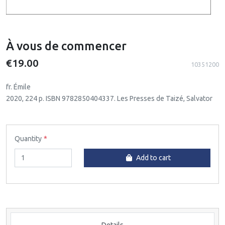
À vous de commencer
€19.00
10351200
fr. Émile
2020, 224 p. ISBN 9782850404337. Les Presses de Taizé, Salvator
Quantity
Add to cart
Details