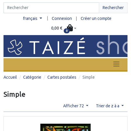
Rechercher
|
français
Connexion
|
Créer un compte
0,00 €
0
Accueil
Catégorie
Cartes postales
Simple
Simple
Afficher 72
Trier de z à a