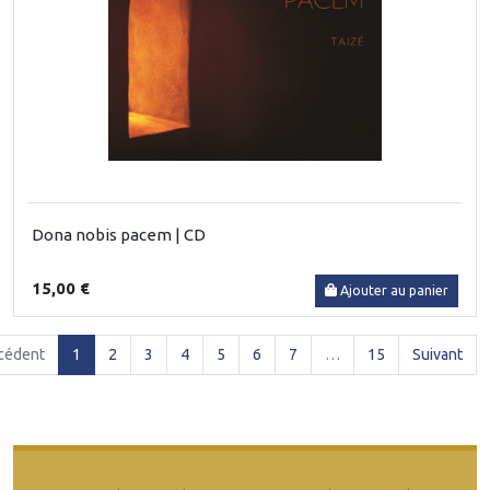
Dona nobis pacem | CD
15,00 €
Ajouter au panier
(current)
cédent
1
2
3
4
5
6
7
…
15
Suivant