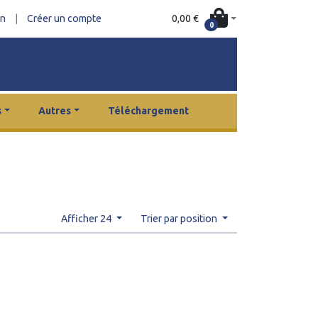
0,00 €
on
|
Créer un compte
0
s
Autres
Téléchargement
Afficher 24
Trier par position