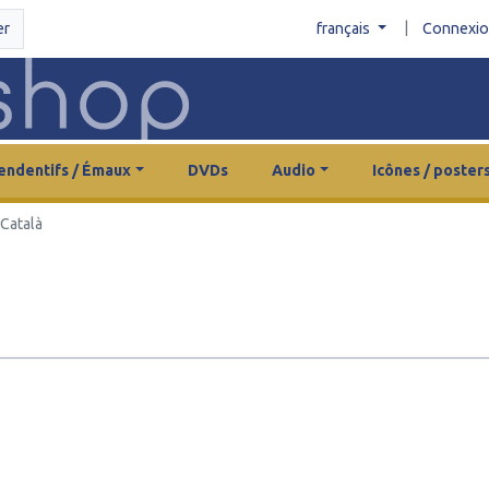
|
er
français
Connexi
endentifs / Émaux
DVDs
Audio
Icônes / poster
Català