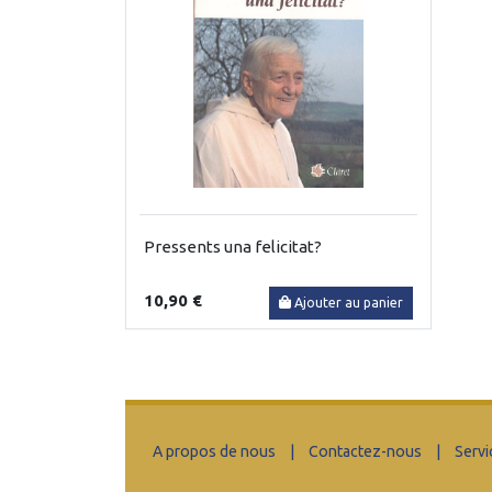
Pressents una felicitat?
10,90 €
Ajouter au panier
A propos de nous
|
Contactez-nous
|
Servi