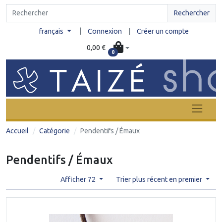
Rechercher
|
français
Connexion
|
Créer un compte
0,00 €
0
Accueil
Catégorie
Pendentifs / Émaux
Pendentifs / Émaux
Afficher 72
Trier plus récent en premier