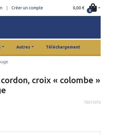
0,00 €
on
|
Créer un compte
0
s
Autres
Téléchargement
Rouge
 cordon, croix « colombe »
ge
70351070