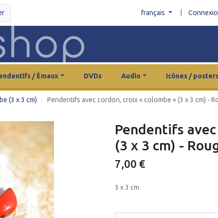
|
er
français
Connexi
endentifs / Émaux
DVDs
Audio
Icônes / poster
e (3 x 3 cm)
Pendentifs avec cordon, croix « colombe » (3 x 3 cm) - 
Pendentifs avec
(3 x 3 cm) - Rou
7,00 €
3 x 3 cm