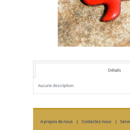
Détails
Aucune description.
A propos de nous
|
Contactez-nous
|
Servi