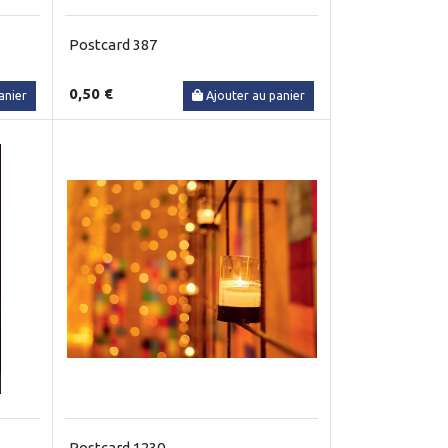
Postcard 387
0,50 €
anier
Ajouter au panier
Postcard 1230