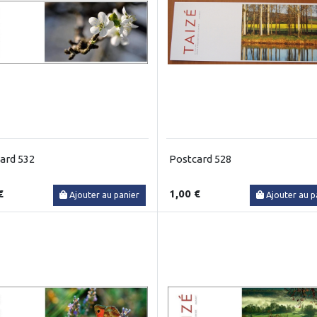
ard 532
Postcard 528
€
1,00 €
Ajouter au panier
Ajouter au p