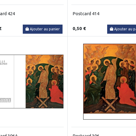
ard 424
Postcard 414
€
0,50 €
Ajouter au panier
Ajouter au p
ard 306A
Postcard 306