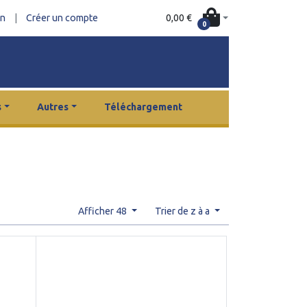
0,00 €
on
|
Créer un compte
0
s
Autres
Téléchargement
Afficher 48
Trier de z à a