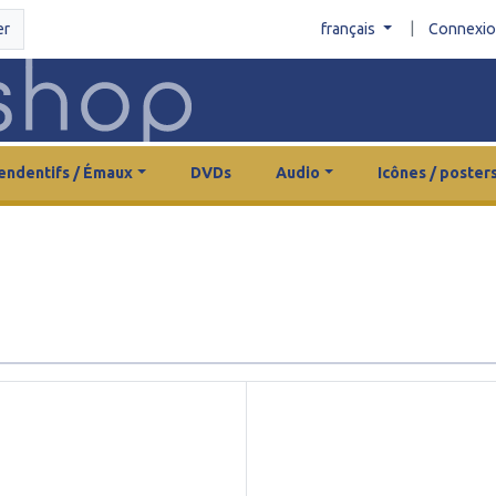
|
er
français
Connexi
endentifs / Émaux
DVDs
Audio
Icônes / poster