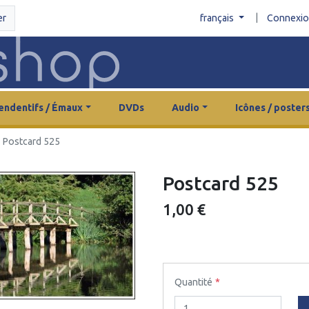
|
er
français
Connexi
endentifs / Émaux
DVDs
Audio
Icônes / poster
Postcard 525
Postcard 525
1,00 €
Quantité