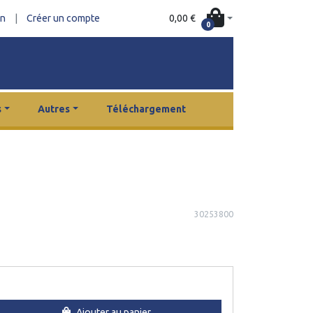
0,00 €
on
|
Créer un compte
0
s
Autres
Téléchargement
30253800
Ajouter au panier