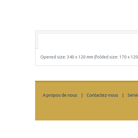
Opened size: 340 x 120 mm (folded size: 170 x 12
A propos de nous
|
Contactez-nous
|
Servi