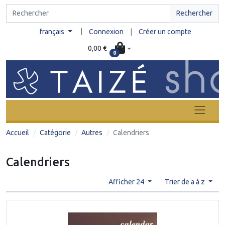
Rechercher
|
français
Connexion
|
Créer un compte
0,00 €
0
Accueil
Catégorie
Autres
Calendriers
Calendriers
Afficher 24
Trier de a à z