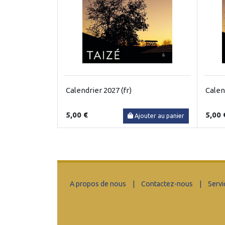
Calendrier 2027 (fr)
Calen
5,00 €
5,00 
Ajouter au panier
A propos de nous
|
Contactez-nous
|
Servi