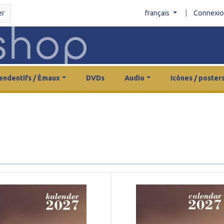
|
er
français
Connexi
endentifs / Émaux
DVDs
Audio
Icônes / poster