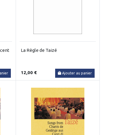
 cent
La Règle de Taizé
12,00 €
anier
Ajouter au panier