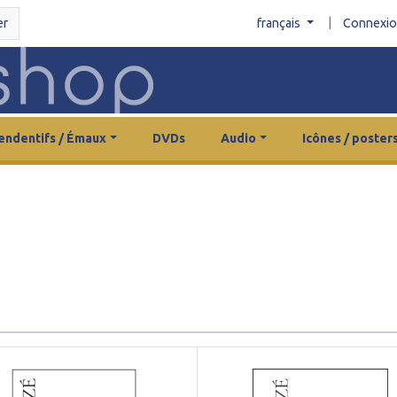
|
er
français
Connexi
endentifs / Émaux
DVDs
Audio
Icônes / poster