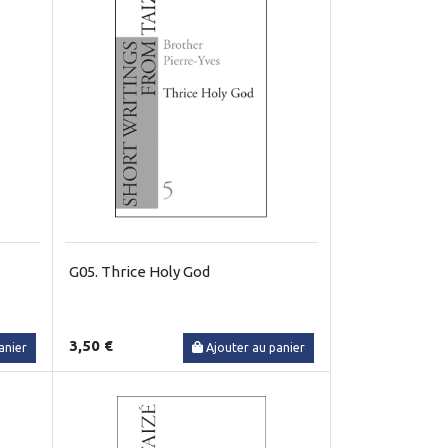
G05. Thrice Holy God
3,50 €
anier
Ajouter au panier