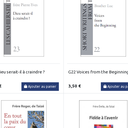
eu serait-il à craindre ?
G22 Voices from the Beginnin
€
3,50 €
Ajouter au panier
Ajouter au p