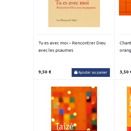
Tu es avec moi – Rencontrer Dieu
Chant
avec les psaumes
oran
9,50 €
3,50 
Ajouter au panier