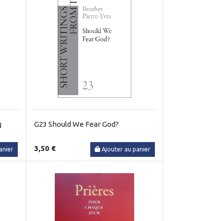
g
G23 Should We Fear God?
3,50 €
anier
Ajouter au panier