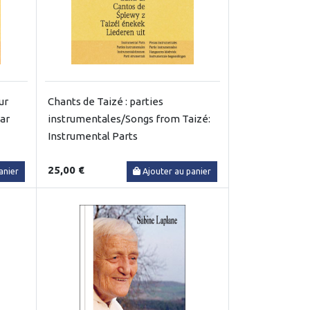
ur
Chants de Taizé : parties
tar
instrumentales/Songs from Taizé:
Instrumental Parts
25,00 €
anier
Ajouter au panier