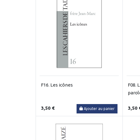
F16. Les icônes
F08. L
parol
3,50 €
3,50 
Ajouter au panier