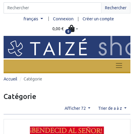
Rechercher
|
français
Connexion
|
Créer un compte
0,00 €
0
Accueil
Catégorie
Catégorie
Afficher 72
Trier de a à z