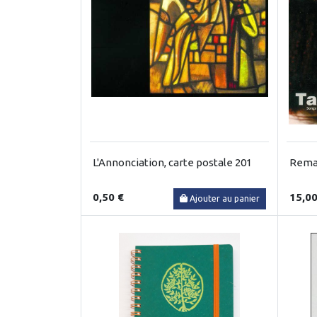
L'Annonciation, carte postale 201
Remai
0,50 €
15,00
Ajouter au panier