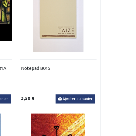
201A
Notepad B015
3,50 €
anier
Ajouter au panier