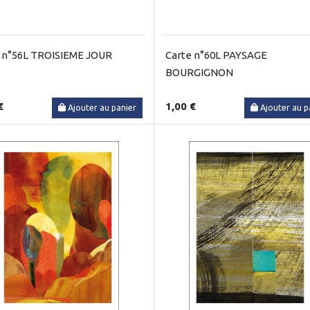
 n°56L TROISIEME JOUR
Carte n°60L PAYSAGE
BOURGIGNON
€
1,00 €
Ajouter au panier
Ajouter au p