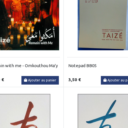
n with me - Omkouthou Ma'y
Notepad BB05
 €
3,50 €
Ajouter au panier
Ajouter au p