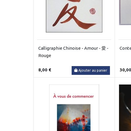
Calligraphie Chinoise - Amour - 愛 -
Cont
Rouge
8,00 €
30,00
Ajouter au panier