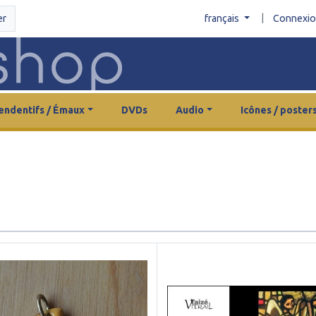
|
er
français
Connexi
endentifs / Émaux
DVDs
Audio
Icônes / poster