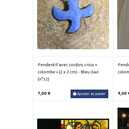
Pendentif avec cordon, croix «
Pende
colombe » (2 x 2 cm) - Bleu clair
colom
(n°32)
7,00 €
9,00 
Ajouter au panier