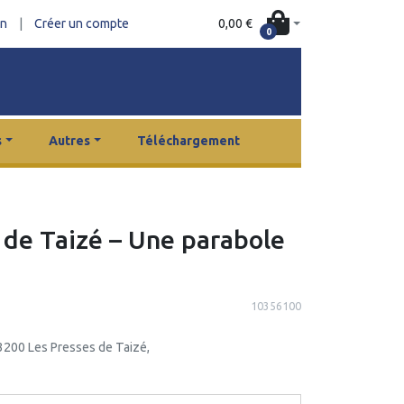
0,00 €
on
|
Créer un compte
0
s
Autres
Téléchargement
de Taizé – Une parabole
10356100
3200 Les Presses de Taizé,