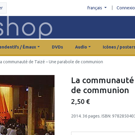
|
er
français
Connexi
endentifs / Émaux
DVDs
Audio
Icônes / poster
a communauté de Taizé – Une parabole de communion
La communauté 
de communion
2,50 €
2014. 36 pages. ISBN: 978285040