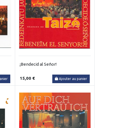
¡Bendecid al Señor!
15,00 €
anier
Ajouter au panier