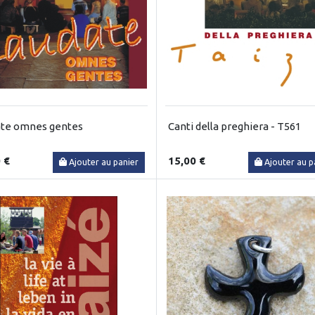
ate omnes gentes
Canti della preghiera - T561
 €
15,00 €
Ajouter au panier
Ajouter au p