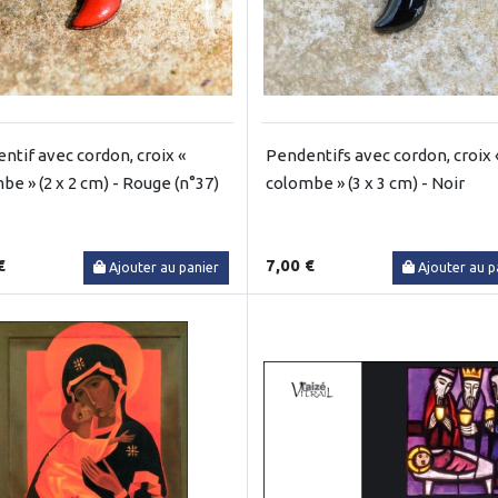
ntif avec cordon, croix «
Pendentifs avec cordon, croix 
be » (2 x 2 cm) - Rouge (n°37)
colombe » (3 x 3 cm) - Noir
€
7,00 €
Ajouter au panier
Ajouter au p