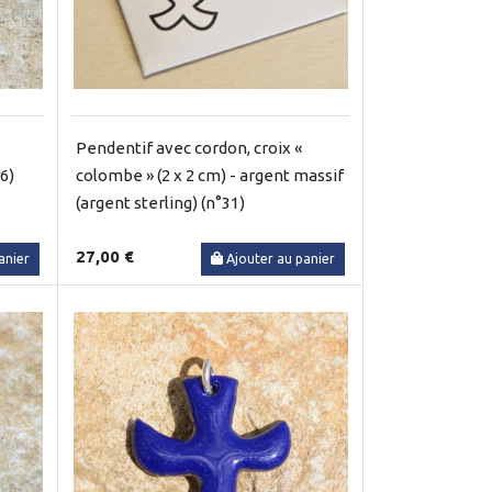
Pendentif avec cordon, croix «
6)
colombe » (2 x 2 cm) - argent massif
(argent sterling) (n°31)
27,00 €
anier
Ajouter au panier