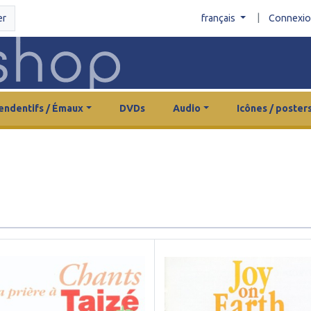
|
er
français
Connexi
endentifs / Émaux
DVDs
Audio
Icônes / poster