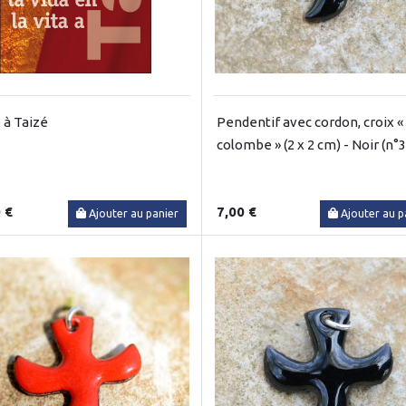
e à Taizé
Pendentif avec cordon, croix «
colombe » (2 x 2 cm) - Noir (n°3
 €
7,00 €
Ajouter au panier
Ajouter au p