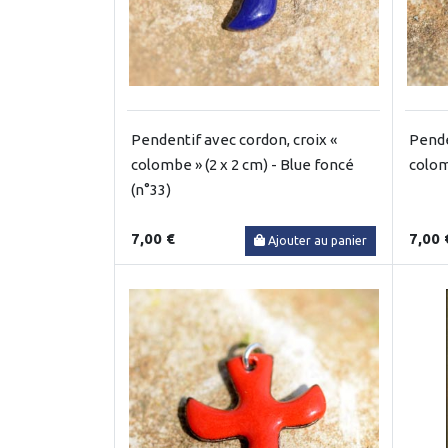
Pendentif avec cordon, croix «
Pende
colombe » (2 x 2 cm) - Blue foncé
colom
(n°33)
7,00 €
7,00 
Ajouter au panier