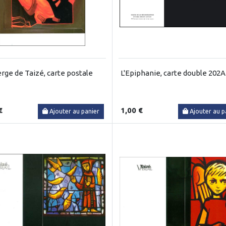
erge de Taizé, carte postale
L'Epiphanie, carte double 202A
€
1,00 €
Ajouter au panier
Ajouter au p