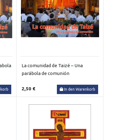
rabola
La comunidad de Taizé – Una
parábola de comunión
2,50 €
nkorb
In den Warenkorb