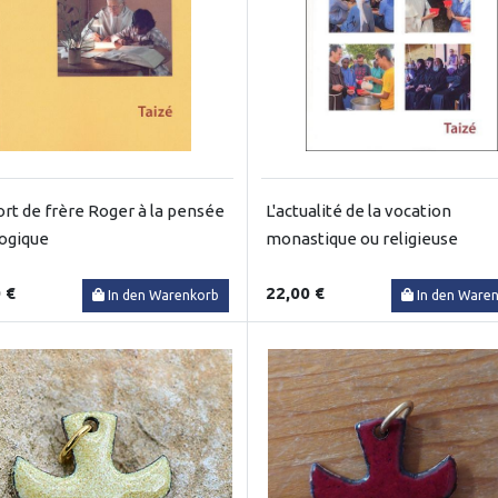
ort de frère Roger à la pensée
L'actualité de la vocation
ogique
monastique ou religieuse
 €
22,00 €
In den Warenkorb
In den Ware