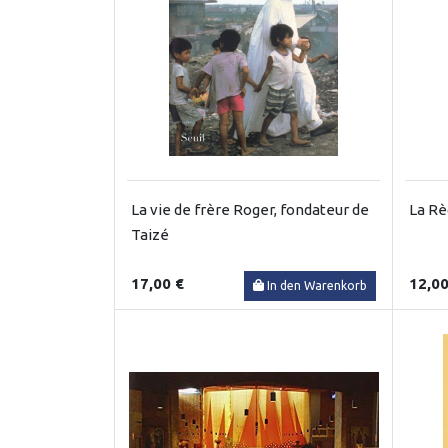
La vie de frère Roger, fondateur de
La Rè
Taizé
17,00 €
12,00
In den Warenkorb