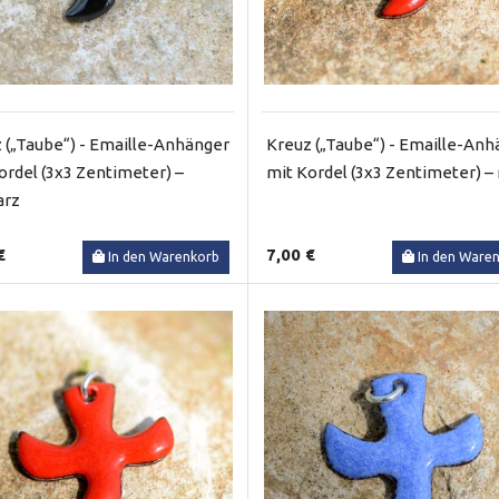
 („Taube“) - Emaille-Anhänger
Kreuz („Taube“) - Emaille-Anh
ordel (3x3 Zentimeter) –
mit Kordel (3x3 Zentimeter) – 
arz
€
7,00 €
In den Warenkorb
In den Ware