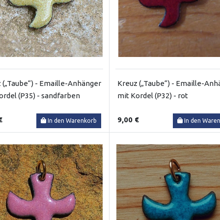
 („Taube“) - Emaille-Anhänger
Kreuz („Taube“) - Emaille-Anh
ordel (P35) - sandfarben
mit Kordel (P32) - rot
€
9,00 €
In den Warenkorb
In den Ware