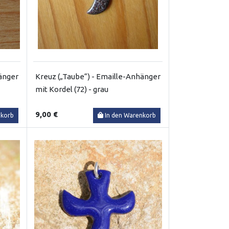
änger
Kreuz („Taube“) - Emaille-Anhänger
mit Kordel (72) - grau
9,00 €
nkorb
In den Warenkorb