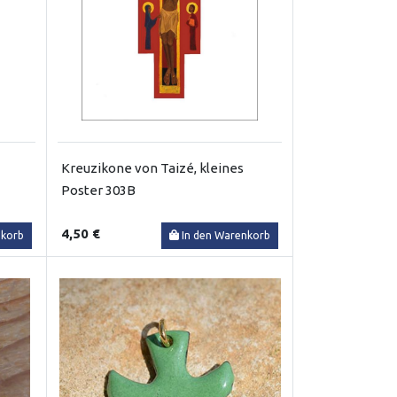
Kreuzikone von Taizé, kleines
Poster 303B
4,50 €
nkorb
In den Warenkorb