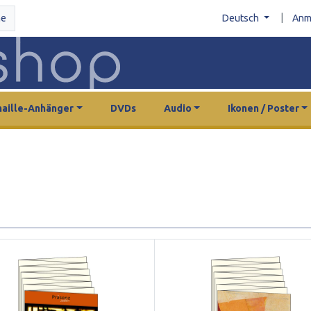
|
he
Deutsch
Anm
aille-Anhänger
DVDs
Audio
Ikonen / Poster