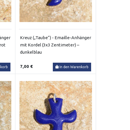
änger
Kreuz („Taube“) - Emaille-Anhänger
rot
mit Kordel (3x3 Zentimeter) –
dunkelblau
7,00 €
nkorb
In den Warenkorb