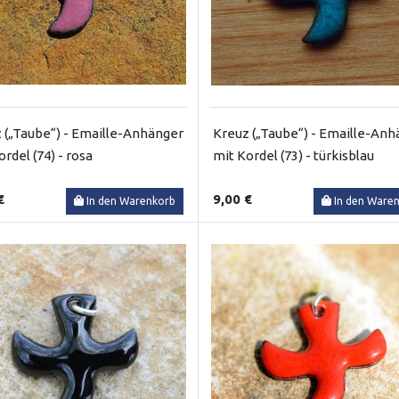
 („Taube“) - Emaille-Anhänger
Kreuz („Taube“) - Emaille-Anh
rdel (74) - rosa
mit Kordel (73) - türkisblau
€
9,00 €
In den Warenkorb
In den Ware