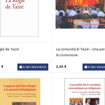
gle de Taizé
La comunità di Taizé – Una pa
di comunione
 €
2,50 €
In den Warenkorb
In den Ware