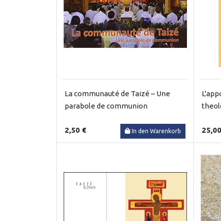
La communauté de Taizé – Une
L'app
parabole de communion
theol
2,50 €
25,00
In den Warenkorb