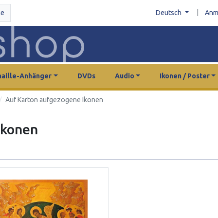
|
he
Deutsch
Anm
aille-Anhänger
DVDs
Audio
Ikonen / Poster
Auf Karton aufgezogene Ikonen
Ikonen