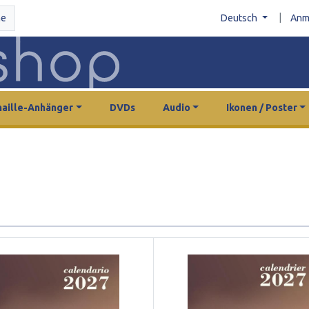
|
he
Deutsch
Anm
aille-Anhänger
DVDs
Audio
Ikonen / Poster