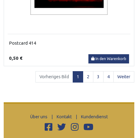
Postcard 414
0,50 €
In den Warenkorb
(current)
Vorheriges Bild
1
2
3
4
Weiter
Über uns
|
Kontakt
|
Kundendienst