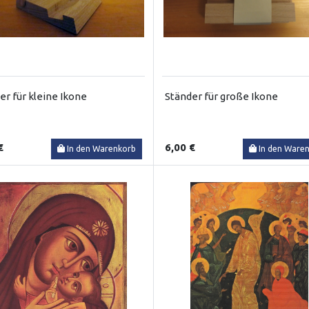
er für kleine Ikone
Ständer für große Ikone
€
6,00 €
In den Warenkorb
In den Ware