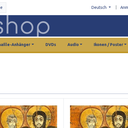
|
he
Deutsch
Anm
aille-Anhänger
DVDs
Audio
Ikonen / Poster