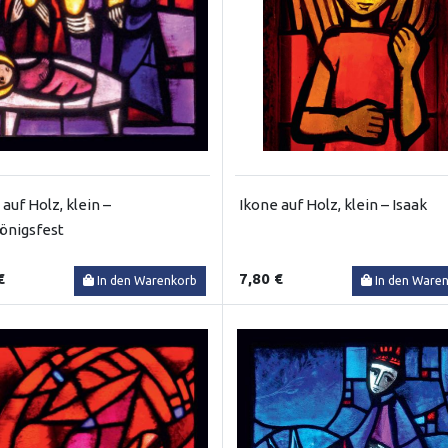
 auf Holz, klein –
Ikone auf Holz, klein – Isaak
önigsfest
€
7,80 €
In den Warenkorb
In den Ware