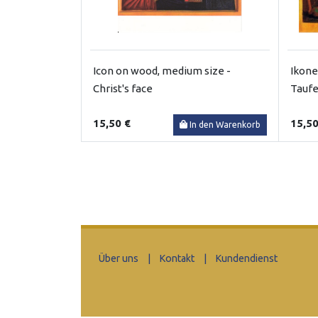
Icon on wood, medium size -
Ikone
Christ's face
Tauf
15,50 €
15,50
In den Warenkorb
Über uns
|
Kontakt
|
Kundendienst