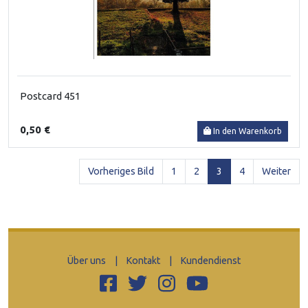
Postcard 451
0,50 €
In den Warenkorb
(current)
Vorheriges Bild
1
2
3
4
Weiter
Über uns
|
Kontakt
|
Kundendienst