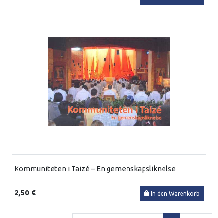
Kommuniteten i Taizé – En gemenskapsliknelse
2,50 €
In den Warenkorb