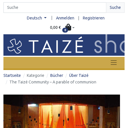
Suche
|
Deutsch
Anmelden
|
Registrieren
0,00 €
0
Startseite
Kategorie
Bücher
Über Taizé
The Taizé Community – A parable of communion