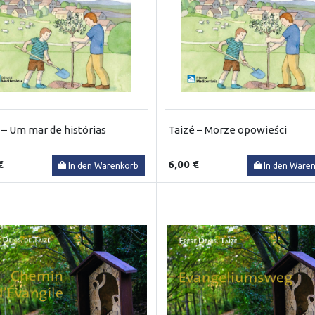
 – Um mar de histórias
Taizé – Morze opowieści
€
6,00 €
In den Warenkorb
In den Ware