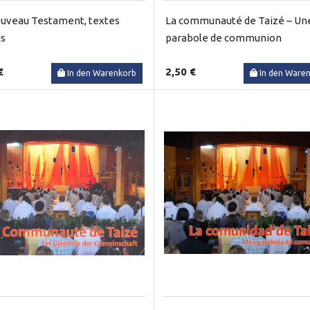
uveau Testament, textes
La communauté de Taizé – Un
is
parabole de communion
€
2,50 €
In den Warenkorb
In den Ware