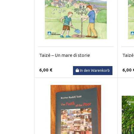
Taizé – Un mare di storie
Taizé
6,00 €
6,00 
In den Warenkorb