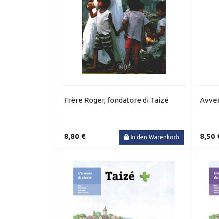
Frère Roger, fondatore di Taizé
Avver
8,80 €
8,50 
In den Warenkorb