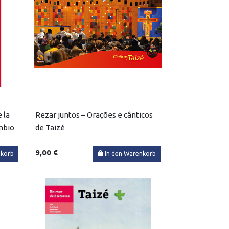
 la
Rezar juntos – Orações e cânticos
ambio
de Taizé
9,00 €
nkorb
In den Warenkorb