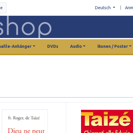
|
he
Deutsch
Anm
aille-Anhänger
DVDs
Audio
Ikonen / Poster