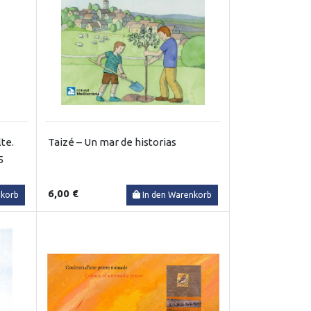
te.
Taizé – Un mar de historias
5
6,00 €
nkorb
In den Warenkorb