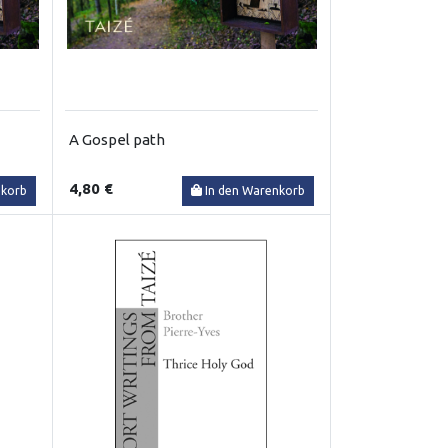
A Gospel path
4,80 €
nkorb
In den Warenkorb