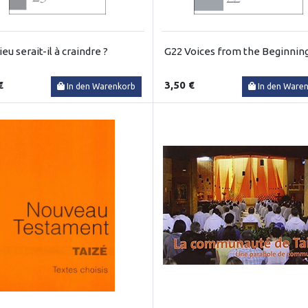
eu serait-il à craindre ?
G22 Voices from the Beginnin
€
3,50 €
In den Warenkorb
In den Ware