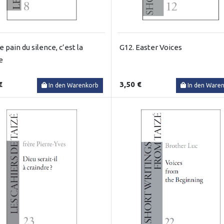
e pain du silence, c’est la
G12. Easter Voices
e
€
3,50 €
In den Warenkorb
In den Ware