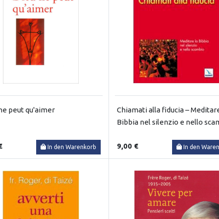
ne peut qu'aimer
Chiamati alla fiducia – Meditare
Bibbia nel silenzio e nello sc
€
9,00 €
In den Warenkorb
In den Ware