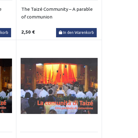
e
The Taizé Community – A parable
of communion
2,50 €
nkorb
In den Warenkorb