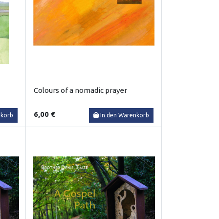
Colours of a nomadic prayer
6,00 €
nkorb
In den Warenkorb