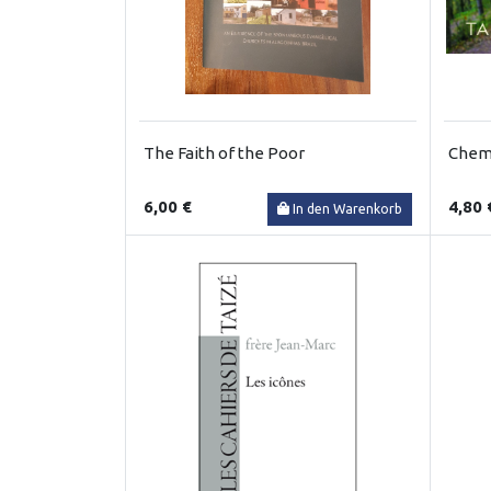
The Faith of the Poor
Chemi
6,00 €
4,80 
In den Warenkorb