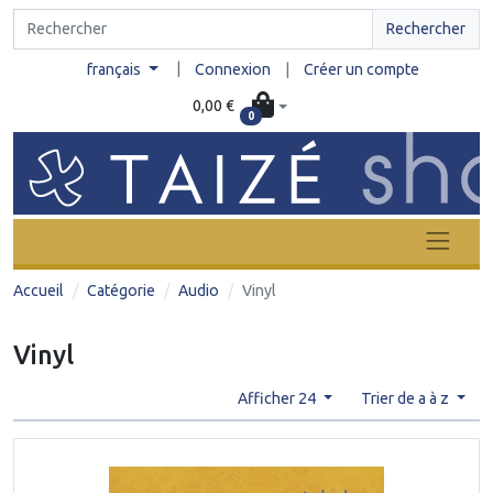
Rechercher
|
français
Connexion
|
Créer un compte
0,00 €
0
Accueil
Catégorie
Audio
Vinyl
Vinyl
Afficher 24
Trier de a à z