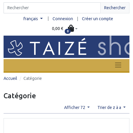
Rechercher
|
français
Connexion
|
Créer un compte
0,00 €
0
Accueil
Catégorie
Catégorie
Afficher 72
Trier de z à a