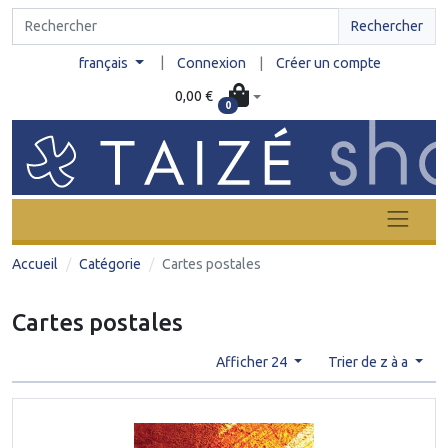
Rechercher
|
français
Connexion
|
Créer un compte
0,00 €
0
Accueil
Catégorie
Cartes postales
Cartes postales
Afficher 24
Trier de z à a