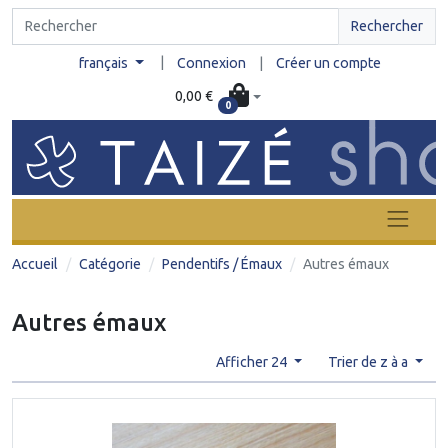
Rechercher
|
français
Connexion
|
Créer un compte
0,00 €
0
Accueil
Catégorie
Pendentifs / Émaux
Autres émaux
Autres émaux
Afficher 24
Trier de z à a