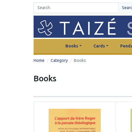
Sear
Books
Cards
Penda
Home
Category
Books
Books