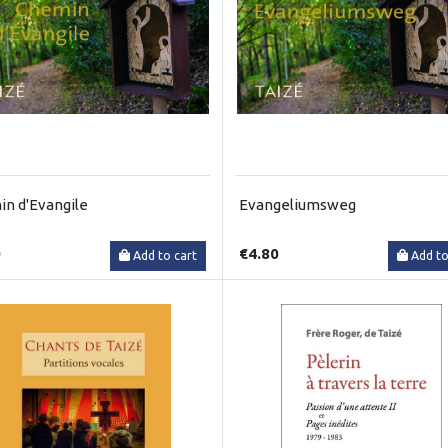
n d'Evangile
Evangeliumsweg
0
€4.80
Add to cart
Add to