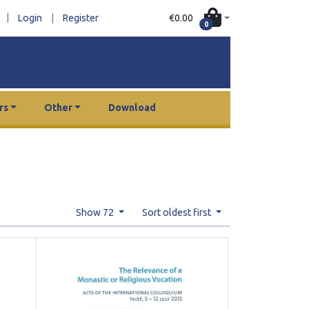
|
€0.00
Login
|
Register
0
rs
Other
Download
Show 72
Sort oldest first