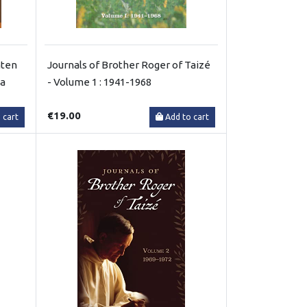
hten
Journals of Brother Roger of Taizé
la
- Volume 1 : 1941-1968
€19.00
 cart
Add to cart