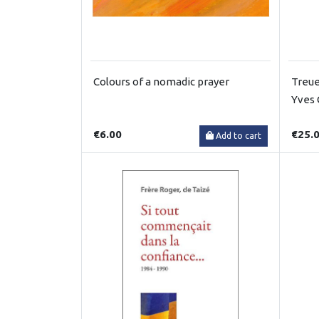
Colours of a nomadic prayer
Treue
Yves 
€6.00
€25.
Add to cart