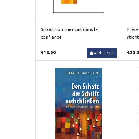
Si tout commencait dans la
Frère
confiance
stich
€18.00
€25.
Add to cart