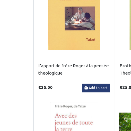
L'apport de frère Roger à la pensée
Broth
theologique
Theol
€25.00
€25.
Add to cart