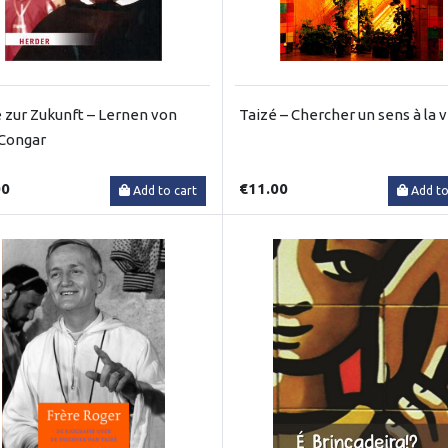
 zur Zukunft – Lernen von
Taizé – Chercher un sens à la v
Congar
00
€11.00
Add to cart
Add to