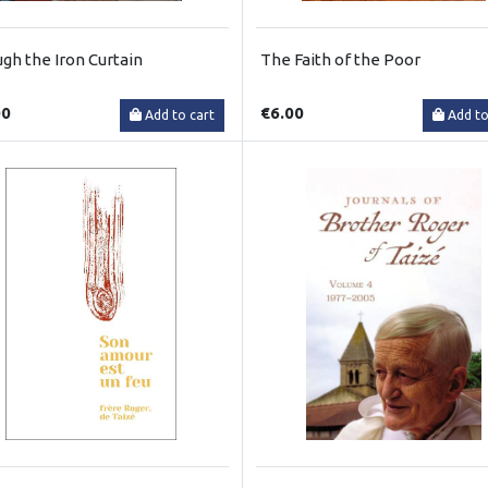
gh the Iron Curtain
The Faith of the Poor
00
€6.00
Add to cart
Add to