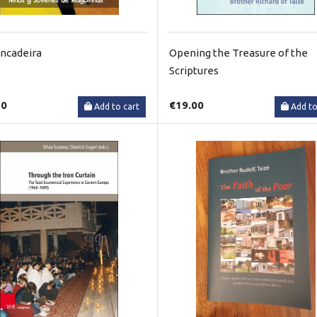
incadeira
Opening the Treasure of the
Scriptures
50
€19.00
Add to cart
Add to