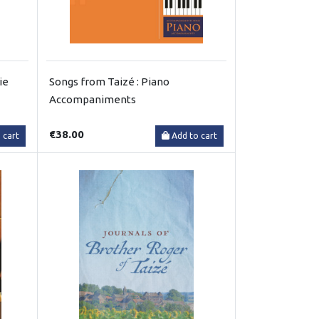
ie
Songs from Taizé : Piano
Accompaniments
€38.00
 cart
Add to cart