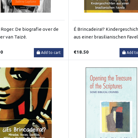
 Roger. De biografie over de
É Brincadeira!? Kindergeschic
ter van Taizé.
aus einer brasilianischen Fave
00
€18.50
Add to cart
Add to