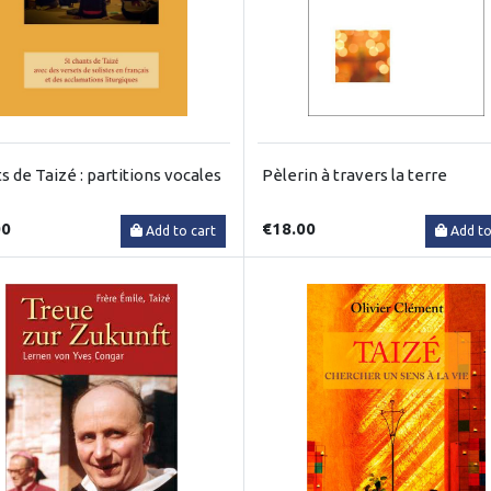
s de Taizé : partitions vocales
Pèlerin à travers la terre
00
€18.00
Add to cart
Add to