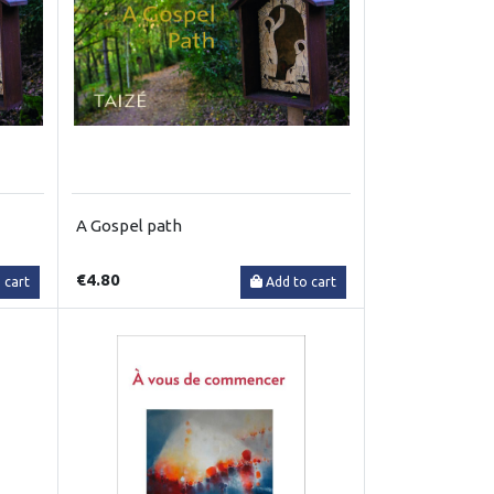
A Gospel path
€4.80
 cart
Add to cart