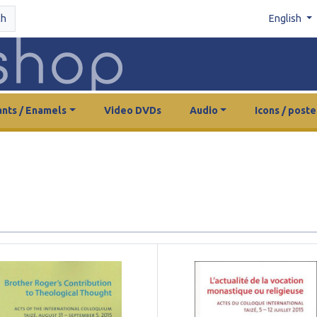
ch
English
nts / Enamels
Video DVDs
Audio
Icons / poste