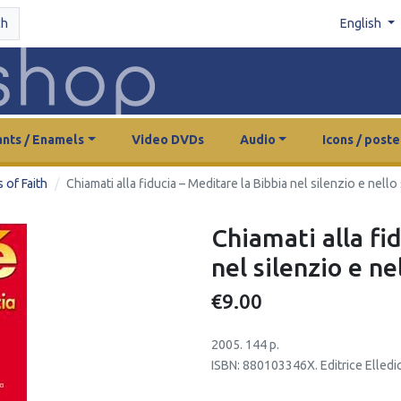
ch
English
nts / Enamels
Video DVDs
Audio
Icons / poste
 of Faith
Chiamati alla fiducia – Meditare la Bibbia nel silenzio e nell
Chiamati alla fi
nel silenzio e n
€9.00
2005. 144 p.
ISBN: 880103346X. Editrice Elledic