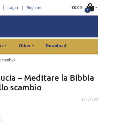
|
€0.00
Login
|
Register
0
rs
Other
Download
o scambio
ducia – Meditare la Bibbia
ello scambio
20451600
i