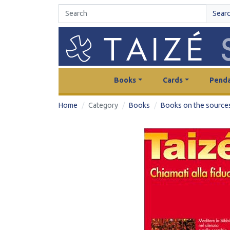
Sear
Books
Cards
Penda
Home
Category
Books
Books on the sources