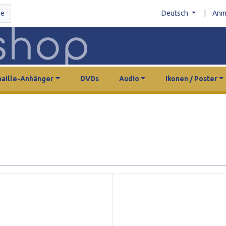
|
he
Deutsch
Anm
aille-Anhänger
DVDs
Audio
Ikonen / Poster