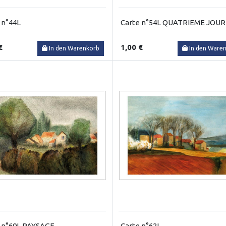
 n°44L
Carte n°54L QUATRIEME JOUR
€
1,00 €
In den Warenkorb
In den Ware
 n°60L PAYSAGE
Carte n°62L