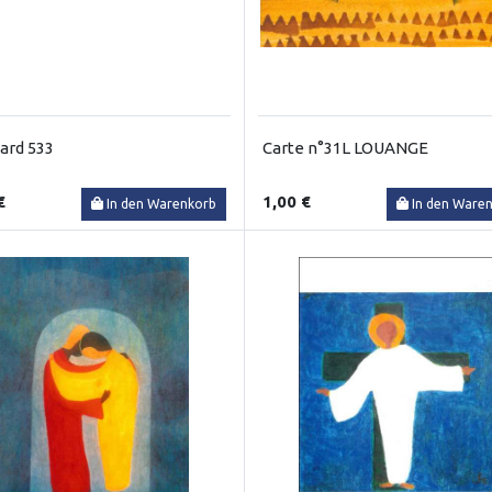
ard 533
Carte n°31L LOUANGE
€
1,00 €
In den Warenkorb
In den Ware