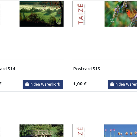
ard 514
Postcard 515
€
1,00 €
In den Warenkorb
In den Ware