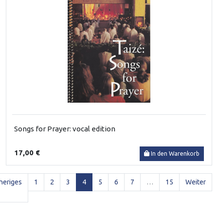
Songs for Prayer: vocal edition
17,00 €
In den Warenkorb
(current)
heriges
1
2
3
4
5
6
7
…
15
Weiter