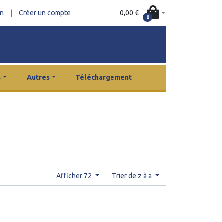
0,00 €
on
|
Créer un compte
0
s
Autres
Téléchargement
Afficher 72
Trier de z à a