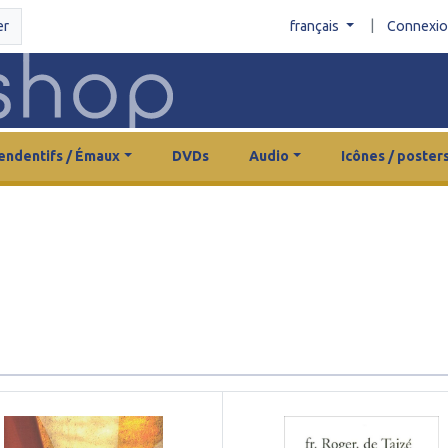
|
er
français
Connexi
endentifs / Émaux
DVDs
Audio
Icônes / poster