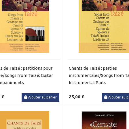
s de Taizé : partitions pour
Chants de Taizé : parties
re/Songs from Taizé: Guitar
instrumentales/Songs from Ta
mpaniments
Instrumental Parts
 €
25,00 €
Ajouter au panier
Ajouter au p