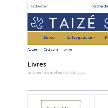
Recherch
Livres
Cartes postales
P
Accueil
Catégorie
Livres
Livres
Livres en français et en autres langues