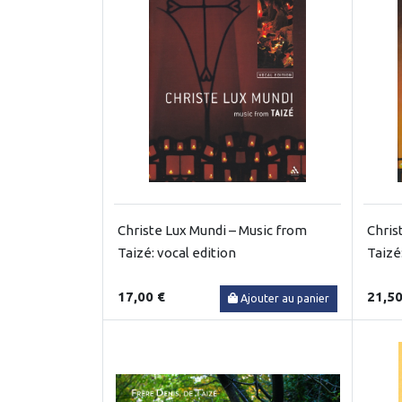
Christe Lux Mundi – Music from
Chris
Taizé: vocal edition
Taizé
17,00 €
21,50
Ajouter au panier