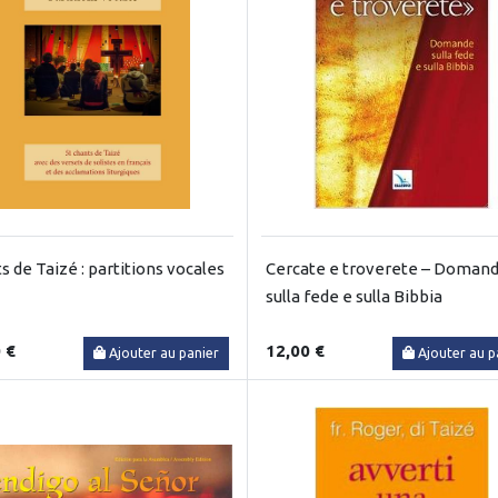
s de Taizé : partitions vocales
Cercate e troverete – Doman
sulla fede e sulla Bibbia
 €
12,00 €
Ajouter au panier
Ajouter au p