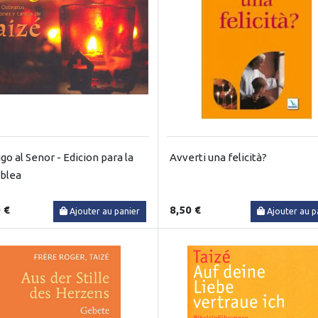
go al Senor - Edicion para la
Avverti una felicità?
blea
 €
8,50 €
Ajouter au panier
Ajouter au p