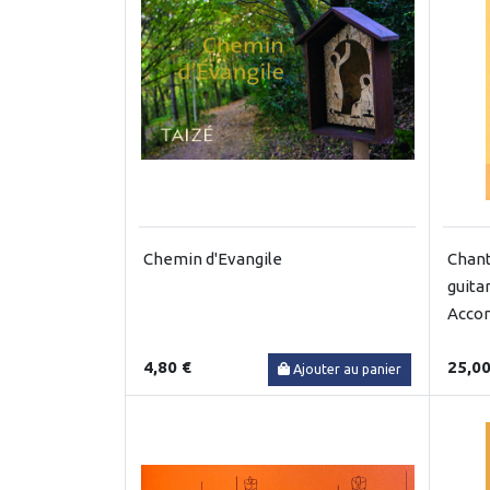
Chemin d'Evangile
Chant
guita
Acco
4,80 €
25,00
Ajouter au panier