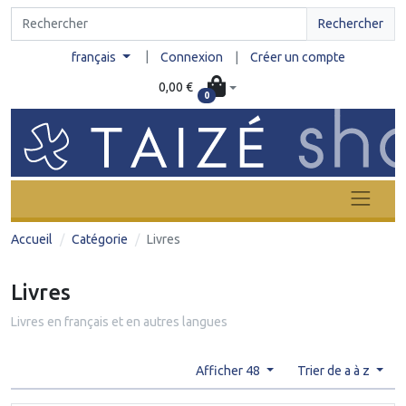
Rechercher
|
français
Connexion
|
Créer un compte
0,00 €
0
Accueil
Catégorie
Livres
Livres
Livres en français et en autres langues
Afficher 48
Trier de a à z