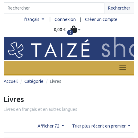
Rechercher
|
français
Connexion
|
Créer un compte
0,00 €
0
Accueil
Catégorie
Livres
Livres
Livres en français et en autres langues
Afficher 72
Trier plus récent en premier