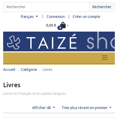
Rechercher
|
français
Connexion
|
Créer un compte
0,00 €
0
Accueil
Catégorie
Livres
Livres
Livres en français et en autres langues
Afficher 48
Trier plus récent en premier