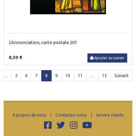
L'Annonciation, carte postale 201
0,50 €
Ajouter au panier
(current)
…
5
6
7
8
9
10
11
…
15
Suivant
A propos de nous
|
Contactez-nous
|
Service clients