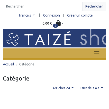
Rechercher
|
français
Connexion
|
Créer un compte
0,00 €
0
Accueil
Catégorie
Catégorie
Afficher 24
Trier de z à a