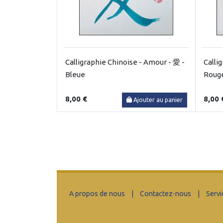
Calligraphie Chinoise - Amour - 愛 -
Calli
Bleue
Roug
8,00 €
8,00 
Ajouter au panier
A propos de nous
|
Contactez-nous
|
Servi