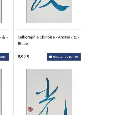
- 友 -
Calligraphie Chinoise - Amitié - 友 -
Bleue
8,00 €
anier
Ajouter au panier