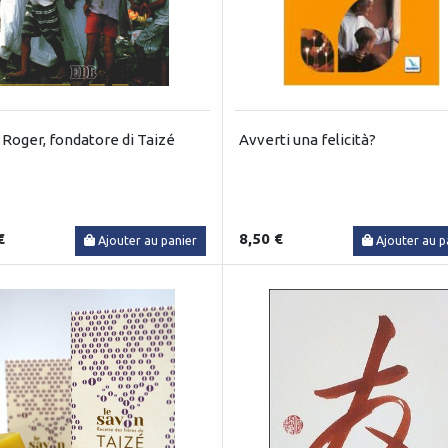
 Roger, fondatore di Taizé
Avverti una felicità?
€
8,50 €
Ajouter au panier
Ajouter au p