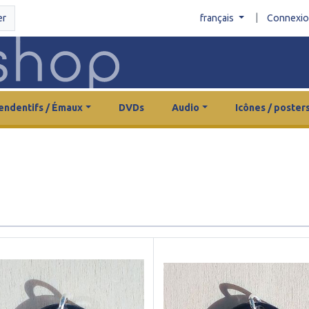
|
er
français
Connexi
endentifs / Émaux
DVDs
Audio
Icônes / poster