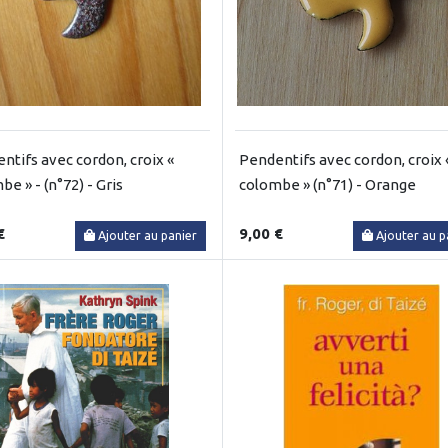
ntifs avec cordon, croix «
Pendentifs avec cordon, croix 
e » - (n°72) - Gris
colombe » (n°71) - Orange
€
9,00 €
Ajouter au panier
Ajouter au p