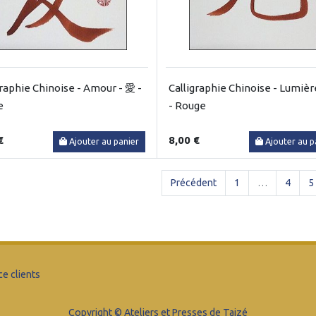
graphie Chinoise - Amour - 愛 -
Calligraphie Chinoise - Lumièr
e
- Rouge
€
8,00 €
Ajouter au panier
Ajouter au p
Précédent
1
…
4
5
ce clients
Copyright © Ateliers et Presses de Taizé