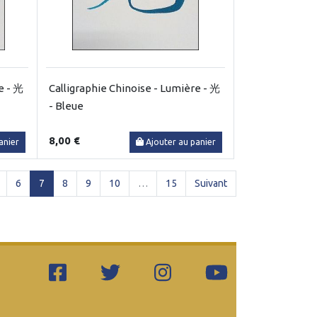
e - 光
Calligraphie Chinoise - Lumière - 光
- Bleue
8,00 €
anier
Ajouter au panier
(current)
6
7
8
9
10
…
15
Suivant