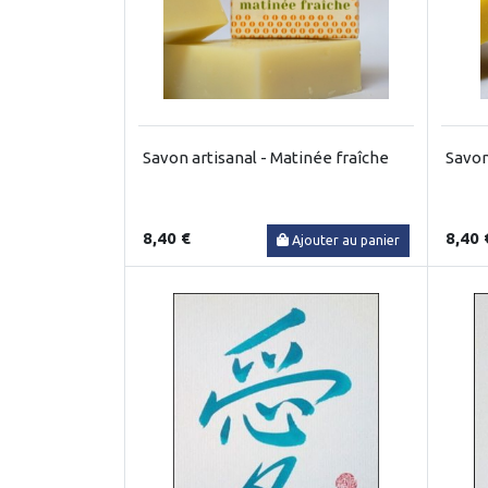
Savon artisanal - Matinée fraîche
Savon
8,40 €
8,40 
Ajouter au panier