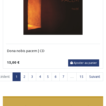
Dona nobis pacem | CD
15,00 €
Ajouter au panier
(current)
cédent
1
2
3
4
5
6
7
…
15
Suivant