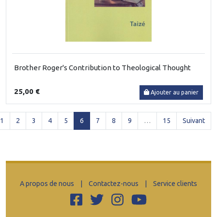
Brother Roger's Contribution to Theological Thought
25,00 €
Ajouter au panier
(current)
1
2
3
4
5
6
7
8
9
…
15
Suivant
A propos de nous
|
Contactez-nous
|
Service clients