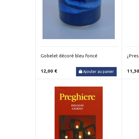
Gobelet décoré bleu foncé
¿Pres
12,00 €
11,30
Ajouter au panier