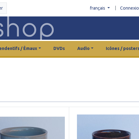
|
er
français
Connexi
endentifs / Émaux
DVDs
Audio
Icônes / poster