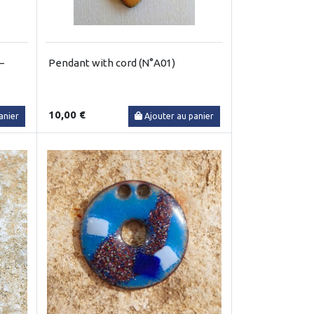
–
Pendant with cord (N°A01)
10,00 €
anier
Ajouter au panier