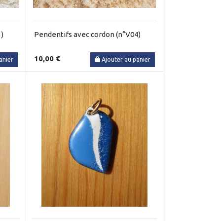
)
Pendentifs avec cordon (n°V04)
10,00 €
anier
Ajouter au panier