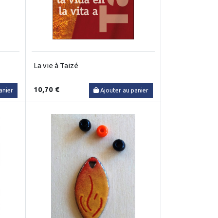
La vie à Taizé
10,70 €
anier
Ajouter au panier