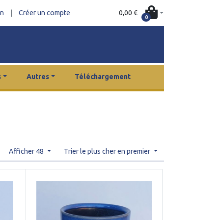
0,00 €
on
|
Créer un compte
0
s
Autres
Téléchargement
Afficher 48
Trier le plus cher en premier