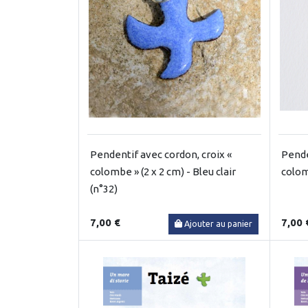
Pendentif avec cordon, croix «
Pende
colombe » (2 x 2 cm) - Bleu clair
colom
(n°32)
7,00 €
7,00 
Ajouter au panier