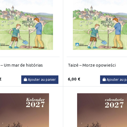
 – Um mar de histórias
Taizé – Morze opowieści
€
6,00 €
Ajouter au panier
Ajouter au p