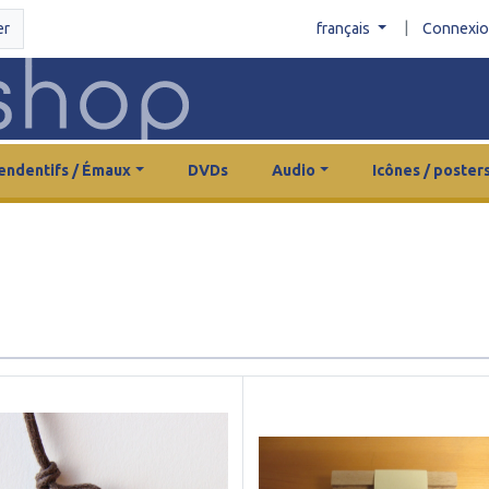
|
er
français
Connexi
endentifs / Émaux
DVDs
Audio
Icônes / poster