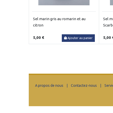
Sel marin gris au romarin et au
Sel ma
citron
Scar
5,00 €
5,00 
Ajouter au panier
A propos de nous
|
Contactez-nous
|
Servi