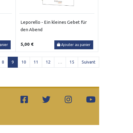
Leporello - Ein kleines Gebet für
den Abend
5,00 €
anier
Ajouter au panier
(current)
8
9
10
11
12
…
15
Suivant