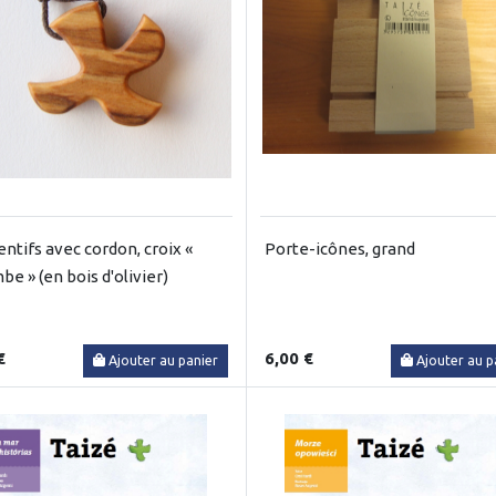
ntifs avec cordon, croix «
Porte-icônes, grand
be » (en bois d'olivier)
€
6,00 €
Ajouter au panier
Ajouter au p