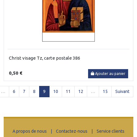
Christ visage Tz, carte postale 386
0,50 €
Ajouter au panier
(current)
…
6
7
8
9
10
11
12
…
15
Suivant
A propos de nous
|
Contactez-nous
|
Service clients