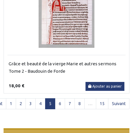
Grâce et beauté de la vierge Marie et autres sermons
Tome 2 - Baudouin de Forde
18,00 €
Ajouter au panier
(current)
nt
1
2
3
4
5
6
7
8
…
15
Suivant