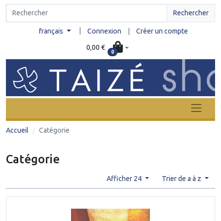
Rechercher
|
français
Connexion
|
Créer un compte
0,00 €
0
Accueil
Catégorie
Catégorie
Afficher 24
Trier de a à z