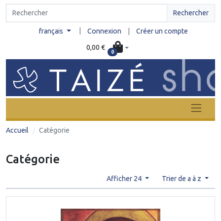
Rechercher
|
français
Connexion
|
Créer un compte
0,00 €
0
Accueil
Catégorie
Catégorie
Afficher 24
Trier de a à z