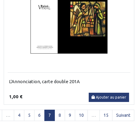
L'Annonciation, carte double 201A
1,00 €
Ajouter au panier
(current)
…
4
5
6
7
8
9
10
…
15
Suivant