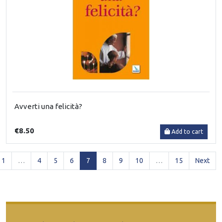
Avverti una felicità?
€8.50
Add to cart
(current)
1
…
4
5
6
7
8
9
10
…
15
Next