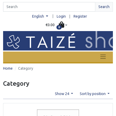
Search
|
English
Login
|
Register
€0.00
0
Home
Category
Category
Show 24
Sort by position