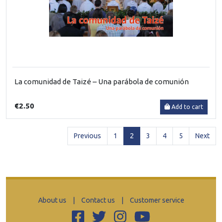
La comunidad de Taizé – Una parábola de comunión
€2.50
Add to cart
(current)
Previous
1
2
3
4
5
Next
About us
|
Contact us
|
Customer service