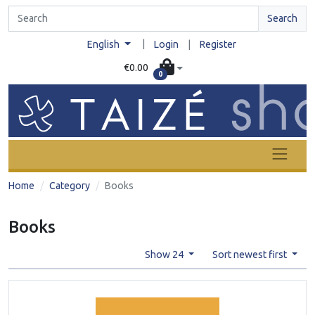
Search
|
English
Login
|
Register
€0.00
0
Home
Category
Books
Books
Show 24
Sort newest first