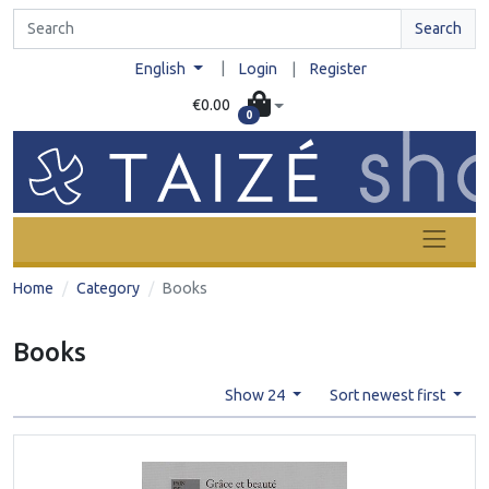
Search
|
English
Login
|
Register
€0.00
0
Home
Category
Books
Books
Show 24
Sort newest first