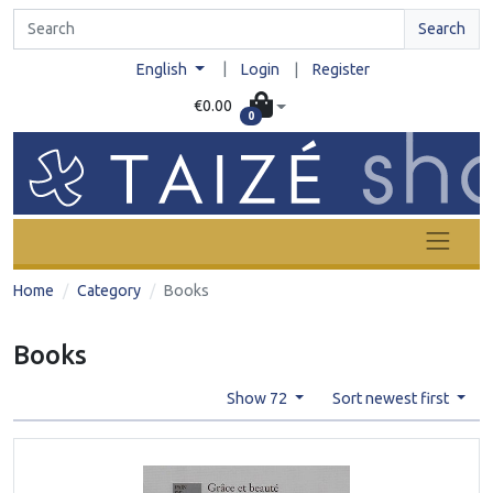
Search
|
English
Login
|
Register
€0.00
0
Home
Category
Books
Books
Show 72
Sort newest first